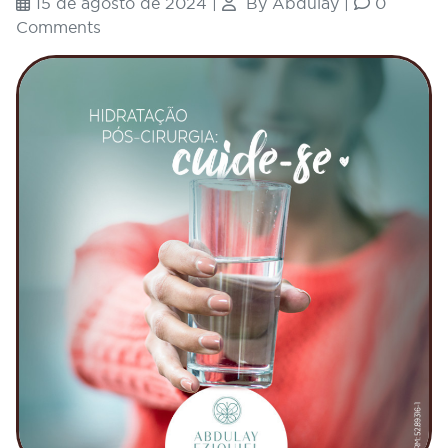
15 de agosto de 2024
|
By
Abdulay
|
0
Comments