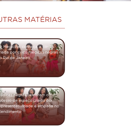
UTRAS MATÉRIAS
fé Medicina: conheça a clínica
riada por cinco médicas negras
o Rio de Janeiro
édicas negras celebram o
ucesso de espaço criado por
epresentatividade e empatia no
tendimento