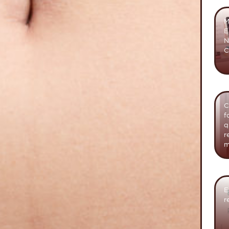
M
E
N
C
C
f
q
r
m
E
r