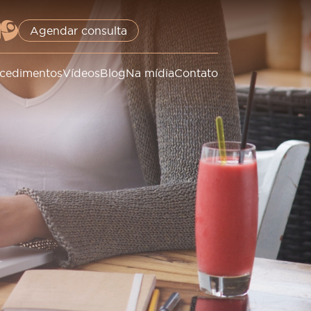
Agendar consulta
cedimentos
Vídeos
Blog
Na mídia
Contato