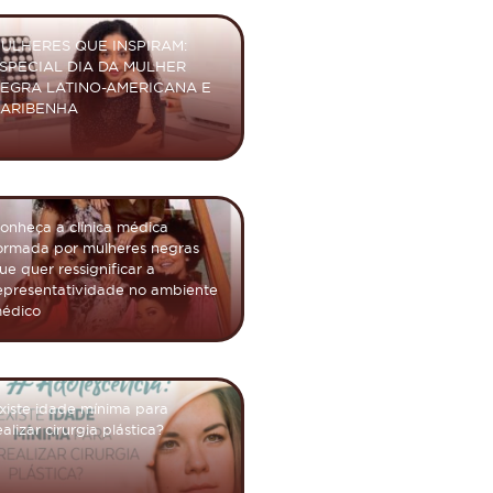
ULHERES QUE INSPIRAM:
SPECIAL DIA DA MULHER
EGRA LATINO-AMERICANA E
ARIBENHA
onheça a clínica médica
ormada por mulheres negras
ue quer ressignificar a
epresentatividade no ambiente
édico
xiste idade mínima para
ealizar cirurgia plástica?