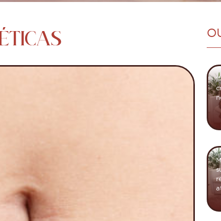
TÉTICAS
O
I
c
n
M
s
r
a