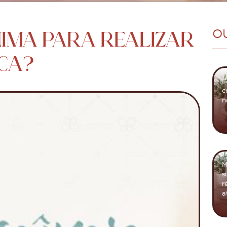
ÍNIMA PARA REALIZAR
O
ICA?
I
c
n
M
s
r
a