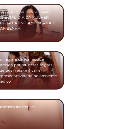
ULHERES QUE INSPIRAM:
SPECIAL DIA DA MULHER
EGRA LATINO-AMERICANA E
ARIBENHA
onheça a clínica médica
ormada por mulheres negras
ue quer ressignificar a
epresentatividade no ambiente
édico
icatrizes inestéticas