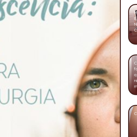
M
E
N
C
C
f
q
r
m
C