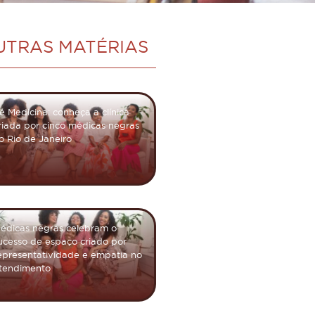
UTRAS MATÉRIAS
fé Medicina: conheça a clínica
riada por cinco médicas negras
o Rio de Janeiro
édicas negras celebram o
ucesso de espaço criado por
epresentatividade e empatia no
tendimento