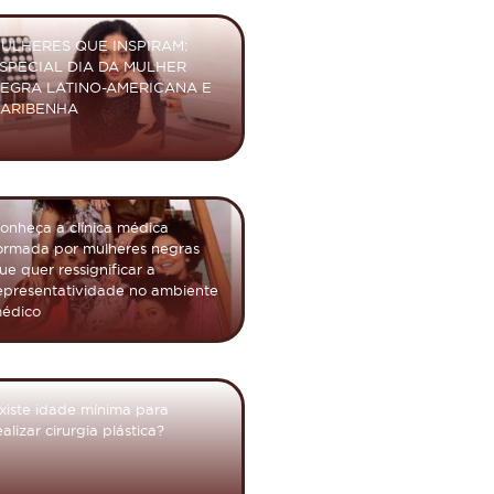
ULHERES QUE INSPIRAM:
SPECIAL DIA DA MULHER
EGRA LATINO-AMERICANA E
ARIBENHA
onheça a clínica médica
ormada por mulheres negras
ue quer ressignificar a
epresentatividade no ambiente
édico
xiste idade mínima para
ealizar cirurgia plástica?