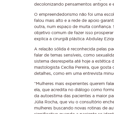
decolonizando pensamentos antigos e en
O empreendedorismo não foi uma escol
falou mais alto e a rede de apoio garan
outra, num espaço de muita confiança.
objetivo comum de fazer isso prosperar 
explica a cirurgiã plástica Abdulay Ezi
A relação sólida é reconhecida pelas p
falar de temas sensíveis, como sexualid
sistema desrespeita até hoje a estética 
mastologista Cecília Pereira, que gosta
detalhes, como em uma entrevista minu
“Mulheres mais experientes querem falar 
ela, que acredita no diálogo como form
da autoestima das pacientes a maior p
Júlia Rocha, que viu o consultório enc
mulheres buscando novas rotinas de aut
significativo quando a paciente se ide