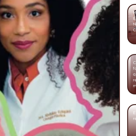
M
E
N
C
C
f
q
r
m
E
r