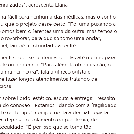
raizados”, acrescenta Liana.
ha fácil para nenhuma das médicas, mas o sonho
tiu que o projeto desse certo. “Foi uma puxando a
 Somos bem diferentes uma da outra, mas temos o
e reverberar, para que se torne uma onda”,
quiel, também cofundadora da Ifé.
acientes, que se sentem acolhidas até mesmo para
ade ou aparência. “Para além da objetificação, o
da mulher negra”, fala a ginecologista e
 de fazer longos atendimentos tratando de
ciosa.
sobre libido, estética, escuta e entrega”, ressalta
a de conexão. “Estamos lidando com a fragilidade
arte do tempo”, complementa a dermatologista
her, depois do isolamento da pandemia, de
ocuidado. “É por isso que se torna tão
ntifica com o meu cabelo, que tem a mesma textura