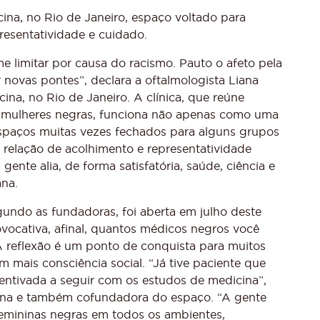
cina, no Rio de Janeiro, espaço voltado para
esentatividade e cuidado.
e limitar por causa do racismo. Pauto o afeto pela
 novas pontes”, declara a oftalmologista Liana
ina, no Rio de Janeiro. A clínica, que reúne
s mulheres negras, funciona não apenas como uma
espaços muitas vezes fechados para alguns grupos
relação de acolhimento e representatividade
gente alia, de forma satisfatória, saúde, ciência e
ana.
gundo as fundadoras, foi aberta em julho deste
ocativa, afinal, quantos médicos negros você
 reflexão é um ponto de conquista para muitos
m mais consciência social. “Já tive paciente que
ncentivada a seguir com os estudos de medicina”,
 Liana e também cofundadora do espaço. “A gente
 femininas negras em todos os ambientes,