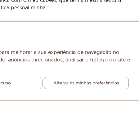
tica pessoal minha.”
os e Juliana Alves, o Espaço Cris Boneta, na
ado pela biomédica e esteticista que dá nome ao
nsão para Moçambique e Lisboa. Hoje, dividem o
 para melhorar a sua experiência de navegação no
Oladejo, que ela conheceu pelo Instagram, e a
o, anúncios direcionados, analisar o tráfego do site e
 ser sua cliente. “Vi que tínhamos sintonia nos
lembra.
neira na estética da pele negra no Brasil e já
ecuso
Alterar as minhas preferências
 dividir o conhecimento acumulado em seu tempo
o para o sucesso, contudo, é se colocar sempre
paço pensando em como eu gostaria de ser
 a busca muitas outras mulheres por um espaço onde