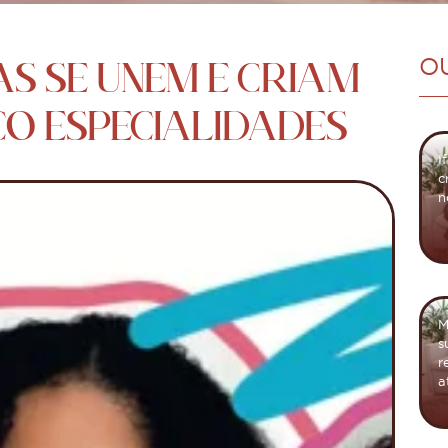
S SE UNEM E CRIAM
O
CO ESPECIALIDADES
I
c
n
M
s
r
a