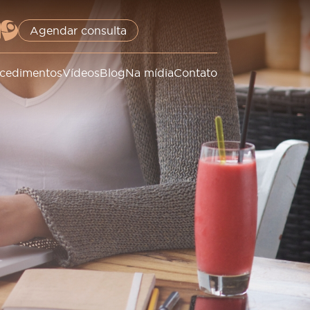
Agendar consulta
cedimentos
Vídeos
Blog
Na mídia
Contato