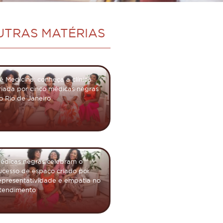
UTRAS MATÉRIAS
fé Medicina: conheça a clínica
riada por cinco médicas negras
o Rio de Janeiro
édicas negras celebram o
ucesso de espaço criado por
epresentatividade e empatia no
tendimento