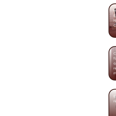
M
E
N
C
C
f
q
r
m
E
r