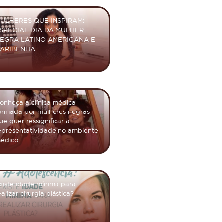
ULHERES QUE INSPIRAM:
SPECIAL DIA DA MULHER
EGRA LATINO-AMERICANA E
ARIBENHA
onheça a clínica médica
ormada por mulheres negras
ue quer ressignificar a
epresentatividade no ambiente
édico
xiste idade mínima para
ealizar cirurgia plástica?