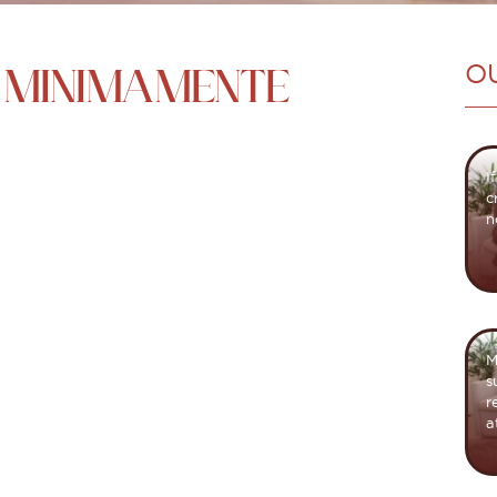
 MINIMAMENTE
O
I
c
n
M
s
r
a